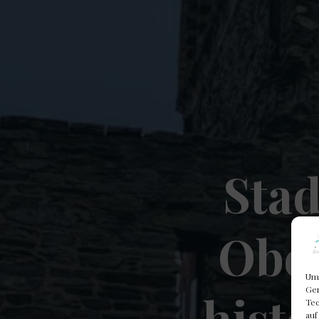
Sta
Ober
Um 
Ger
histo
Tec
auf