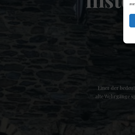
zur
Einer der bedeu
alte Wehrgänge s