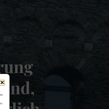
rung
nend,
um
uglich
Ds