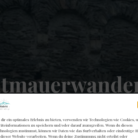
dtmauerwande
wesel – Span
dir ein optimales Erlebnis zu bieten, verwenden wir Technologien wie Cookies, 
äteinformationen zu speichern und/oder darauf zuzugreifen. Wenn du diesen
risch, regenta
hnologien zustimmst, können wir Daten wie das Surfverhalten oder eindeutige I
 dieser Website verarbeiten. Wenn du deine Zustimmung nicht erteilst oder