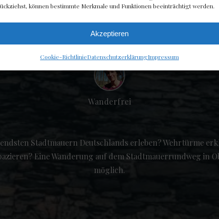
ückziehst, können bestimmte Merkmale und Funktionen beeinträchtigt werden.
Akzeptieren
JANUAR 24, 2022
Cookie-Richtlinie
Datenschutzerklärung
Impressum
Wanderfrei
tendsten Stadtmauern Deutschlands erleben? Wehrtürme er
pazieren? Eine Wanderung auf dem Stadtmauerrundweg in O
möglich.