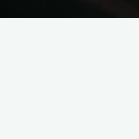
Start
Mit Kindern unterwegs
Heute geht es mal wieder darum Motivation und Erinnerungen
zu schaffen, vor allem für Kinder! Was eignet sich dafür besser
als ein eigenes kleines Wandertagebuch. Während wir
Erwachsen die Möglichkeit haben unsere liebsten Wanderung
digital in einer App, wie zum Beispiel
Komoot
zu archivieren,
gehen die kleinen Wanderhelden leer aus. Dabei sind
Erinnerungen so schön und wichtig. Meine Motte lag mir
deshalb schon ewig in Ohren. Ständig hörte ich „Ich möchte
auch eine Erinnerung an unsere gemeinsamen Touren“.
Inhaltsverzeichnis
Unsere Anfänge