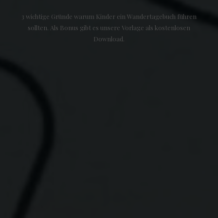
3 wichtige Gründe warum Kinder ein Wandertagebuch führen
sollten. Als Bonus gibt es unsere Vorlage als kostenlosen
Download.